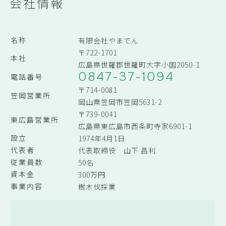
会社情報
名称
有限会社やまでん
〒722-1701
本社
広島県世羅郡世羅町大字小国2050-1
0847-37-1094
電話番号
〒714-0081
笠岡営業所
岡山県笠岡市笠岡5631-2
〒739-0041
東広島営業所
広島県東広島市西条町寺家6901-1
設立
1974年4月1日
代表者
代表取締役 山下 昌利
従業員数
50名
資本金
300万円
事業内容
樹木伐採業