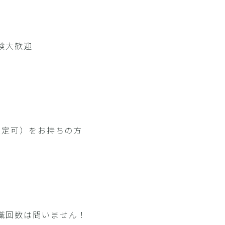
験大歓迎
限定可）をお持ちの方
職回数は問いません！