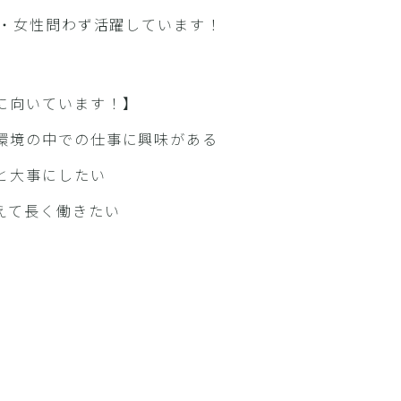
性・女性問わず活躍しています！
に向いています！】
環境の中での仕事に興味がある
と大事にしたい
えて長く働きたい
0