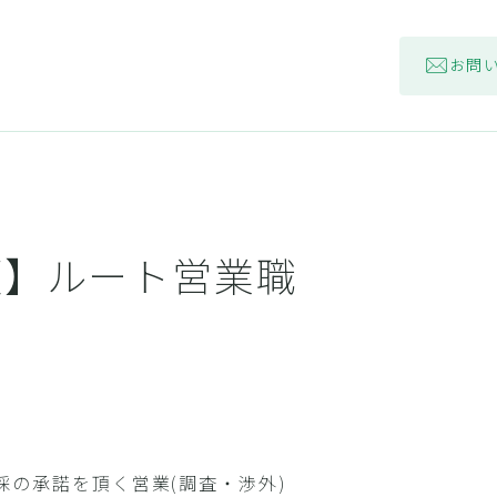
お問
項】ルート営業職
採の承諾を頂く営業(調査・渉外)