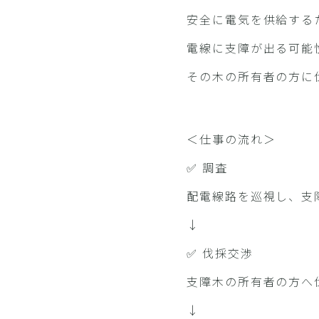
安全に電気を供給する
電線に支障が出る可能
その木の所有者の方に
＜仕事の流れ＞
✅️ 調査
配電線路を巡視し、支
↓
✅️ 伐採交渉
支障木の所有者の方へ
↓