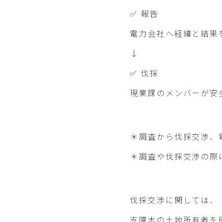
✅️ 報告
電力会社へ経緯と結果
↓
✅️ 伐採
現業課のメンバーが安
＊調査から伐採交渉、
＊調査や伐採交渉の際
伐採交渉に関しては、
支障木の土地所有者を